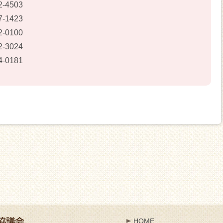
2-4503
7-1423
2-0100
2-3024
4-0181
HOME