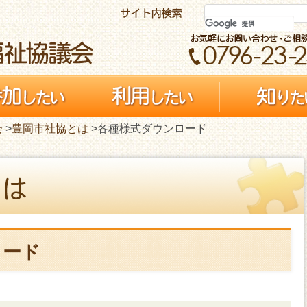
会
>
豊岡市社協とは
>各種様式ダウンロード
ロード