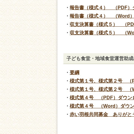
・
報告書（様式４） （PDF）
・
報告書（様式４） （Word
・
収支決算書（様式５） （PD
・
収支決算書（様式５） （Wo
子ども食堂・地域食堂運営助成
・
要綱
・
様式第１号、様式第２号 （P
・
様式第１号、様式第２号 （W
・
様式第４号 （PDF）ダウン
・
様式第４号 （Word）ダウ
・
赤い羽根共同募金 ありがとう