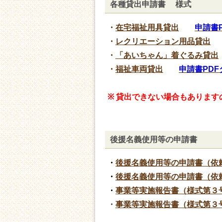
各種貸出申請書 様式
・
在宅福祉用具貸出
申請書
・
レクリエーション用品貸出
・
「あいちゃん」着ぐるみ貸出
・
福祉車両貸出
申請書PD
※ 貸出できない場合もありま
後援名義使用等の申請書
・
後援名義使用等の申請書（依
・
後援名義使用等の申請書（依頼
・
事業等実施報告書（様式第３
・
事業等実施報告書（様式第３号