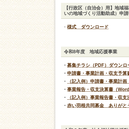
【行政区（自治会）用】地域福
いの地域づくり活動助成）申請
・
様式 ダウンロード
令和8年度 地域応援事業
・
募集チラシ（PDF）ダウンロ
・
申請書・事業計画・収支予算書
・
（記入例）申請書・事業計画
・
事業報告・収支決算書（Wor
・
（記入例）事業報告書・収支
・
赤い羽根共同募金 ありがとう