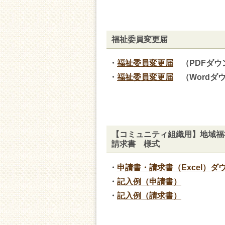
福祉委員変更届
・
福祉委員変更届
（PDFダウ
・
福祉委員変更届
（Wordダ
【コミュニティ組織用】地域福
請求書 様式
・
申請書・請求書（Excel）ダ
・
記入例（申請書）
・
記入例（請求書）