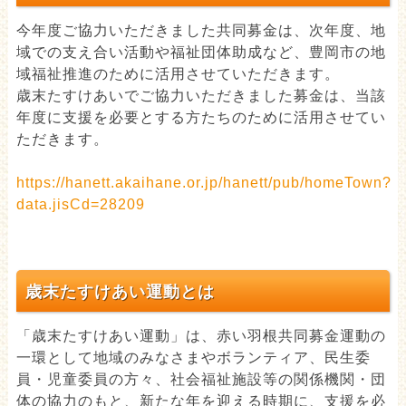
今年度ご協力いただきました共同募金は、次年度、地
域での支え合い活動や福祉団体助成など、豊岡市の地
域福祉推進のために活用させていただきます。
歳末たすけあいでご協力いただきました募金は、当該
年度に支援を必要とする方たちのために活用させてい
ただきます。
https://hanett.akaihane.or.jp/hanett/pub/homeTown?
data.jisCd=28209
歳末たすけあい運動とは
「歳末たすけあい運動」は、赤い羽根共同募金運動の
一環として地域のみなさまやボランティア、民生委
員・児童委員の方々、社会福祉施設等の関係機関・団
体の協力のもと、新たな年を迎える時期に、支援を必