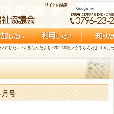
会
>
知りたい
>
ぐるらんだより
>
2022年度
>ぐるらんだより４月
４月号